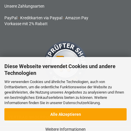
Unsere Zahlungsarten
PayPal
-
Kreditkarten via Paypal
-
Amazon Pay
Vorkasse mit 2% Rabatt
Diese Webseite verwendet Cookies und andere
Technologien
Wir verwenden Cookies und ähnliche Technologien, auch von
Drittanbietern, um die ordentliche Funktionsweise der Website zu
gewährleisten, die Nutzung unseres Angebotes zu analysieren und Ihnen
RC-Produkte sind kein Spielzeug und nicht für Kinder unter 14
ein bestmögliches Einkaufserlebnis bieten zu können. Weitere
Jahren geeignet.
Informationen finden Sie in unserer
Datenschutzerklärung
.
Alle Akzeptieren
VERTRAG WIDERRUFEN
Weitere Informationen