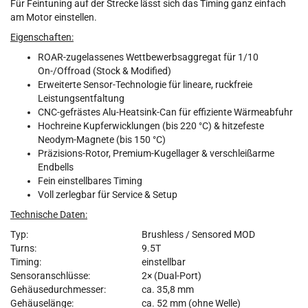
Für Feintuning auf der Strecke lässt sich das Timing ganz einfach
am Motor einstellen.
Eigenschaften:
ROAR-zugelassenes Wettbewerbsaggregat für 1/10
On-/Offroad (Stock & Modified)
Erweiterte Sensor-Technologie für lineare, ruckfreie
Leistungsentfaltung
CNC-gefrästes Alu-Heatsink-Can für effiziente Wärmeabfuhr
Hochreine Kupferwicklungen (bis 220 °C) & hitzefeste
Neodym-Magnete (bis 150 °C)
Präzisions-Rotor, Premium-Kugellager & verschleißarme
Endbells
Fein einstellbares Timing
Voll zerlegbar für Service & Setup
Technische Daten:
Typ:
Brushless / Sensored MOD
Turns:
9.5T
Timing:
einstellbar
Sensoranschlüsse:
2× (Dual-Port)
Gehäusedurchmesser:
ca. 35,8 mm
Gehäuselänge:
ca. 52 mm (ohne Welle)