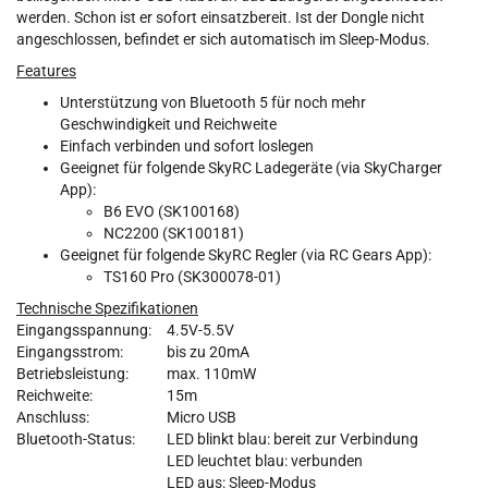
werden. Schon ist er sofort einsatzbereit. Ist der Dongle nicht
angeschlossen, befindet er sich automatisch im Sleep-Modus.
Features
Unterstützung von Bluetooth 5 für noch mehr
Geschwindigkeit und Reichweite
Einfach verbinden und sofort loslegen
Geeignet für folgende SkyRC Ladegeräte (via SkyCharger
App):
B6 EVO (SK100168)
NC2200 (SK100181)
Geeignet für folgende SkyRC Regler (via RC Gears App):
TS160 Pro (
SK300078-01
)
Technische Spezifikationen
Eingangsspannung:
4.5V-5.5V
Eingangsstrom:
bis zu 20mA
Betriebsleistung:
max. 110mW
Reichweite:
15m
Anschluss:
Micro USB
Bluetooth-Status:
LED blinkt blau: bereit zur Verbindung
LED leuchtet blau: verbunden
LED aus: Sleep-Modus