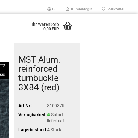
DE
Kundenlogin
Merkzettel
Ihr Warenkorb
0,00 EUR
MST Alum.
reinforced
turnbuckle
3X84 (red)
Art.Nr.:
810037R
Verfügbarkeit:
Sofort
lieferbar!
Lagerbestand:
4
Stück