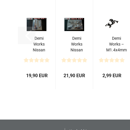
Demi
Demi
Demi
Works
Works
Works –
Nissan
Nissan
M1.4x4mm
370Z RB
370Z RB
Micro Size
Set -A
Set - B
Self
(Trunk
(Fenders
Tapping
Wing
Set)
Screw...
19,90 EUR
21,90 EUR
2,99 EUR
+Front...
Rocket...