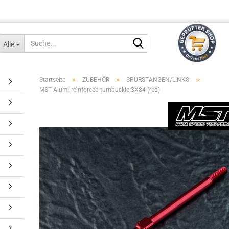
Suche...
Alle
»
»
»
Startseite
ZUBEHÖR
SPURSTANGEN/LINKS
MST Alum. reinforced turnbuckle 3X84 (red)