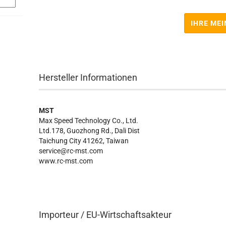
IHRE ME
Hersteller Informationen
MST
Max Speed Technology Co., Ltd.
Ltd.178, Guozhong Rd., Dali Dist
Taichung City 41262, Taiwan
service@rc-mst.com
www.rc-mst.com
Importeur / EU-Wirtschaftsakteur