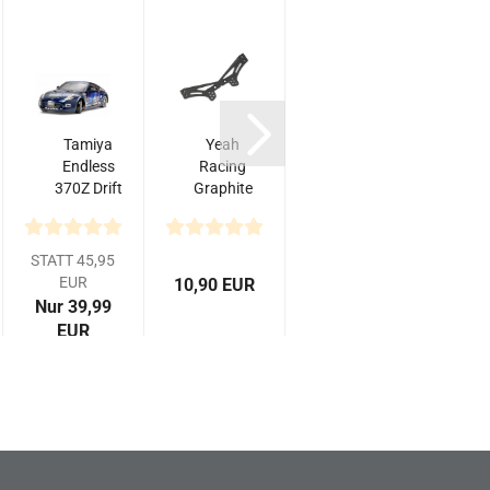
Tamiya
Yeah
Yeah
Endless
Racing
Racing
370Z Drift
Graphite
Graphite
b
Karosserie
Rear
Front
p
Set
Damper
Damper
Stay For
Stay For
X
STATT 45,95
MST
MST
EUR
10,90 EUR
9,90 EUR
7,9
RMX
RMX...
X
Nur 39,99
2.0...
EUR