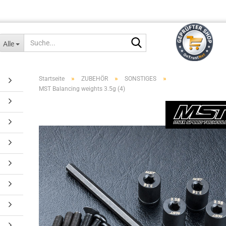
Suche...
Alle
»
»
»
Startseite
ZUBEHÖR
SONSTIGES
MST Balancing weights 3.5g (4)