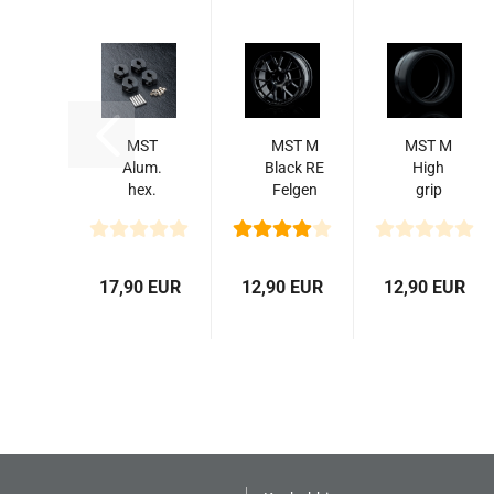
MST
MST M
MST M
Alum.
Black RE
High
hex.
Felgen
grip
wheel
24.5mm
Reifen
hubs
(+5) (4)
MT30R
6mm
für M-
(2)
(black)
Chassis...
17,90 EUR
12,90 EUR
12,90 EUR
(4)