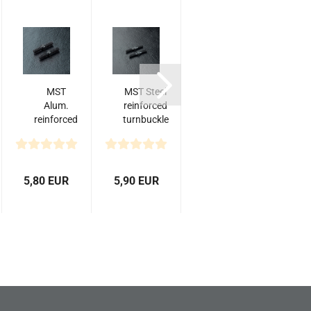
MST
MST Steel
MST
M
Alum.
reinforced
Alum.
c
reinforced
turnbuckle
reinforced
n
turnbuckle
3X25 (2)
turnbuckle
3X20
3X16 (2)
(black) (2)
(black)
(2)...
5,80 EUR
5,90 EUR
5,80 EUR
6,4