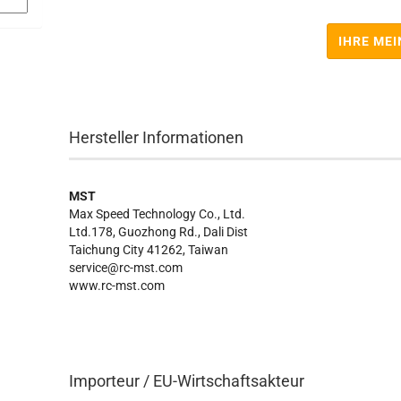
IHRE ME
Hersteller Informationen
MST
Max Speed Technology Co., Ltd.
Ltd.178, Guozhong Rd., Dali Dist
Taichung City 41262, Taiwan
service@rc-mst.com
www.rc-mst.com
Importeur / EU-Wirtschaftsakteur