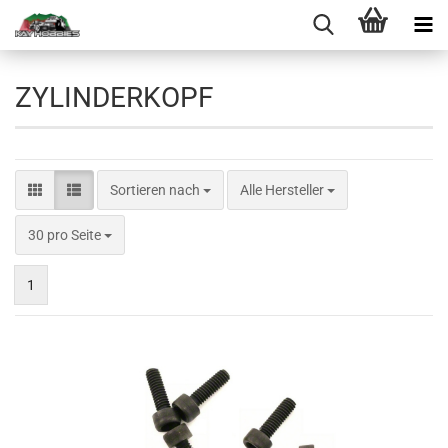
ZYLINDERKOPF
Sortieren nach
Sortieren nach
Alle Hersteller
pro Seite
30 pro Seite
1