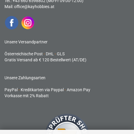
Tel.: +43 660 6598802 (Mo-Fr 09:00-12:00)
Mail:
office@kayhobbies.at
Unsere Versandpartner
Österreichische Post
-
DHL
-
GLS
Gratis Versand ab € 120 Bestellwert (AT/DE)
Unsere Zahlungsarten
PayPal
-
Kreditkarten via Paypal
-
Amazon Pay
Vorkasse mit 2% Rabatt