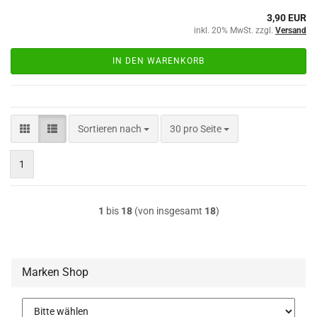
3,90 EUR
inkl. 20% MwSt. zzgl.
Versand
IN DEN WARENKORB
Sortieren nach
pro Seite
Sortieren nach
30 pro Seite
1
1
bis
18
(von insgesamt
18
)
Marken Shop