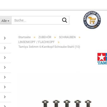
Suche...
Alle
»
»
»
Startseite
ZUBEHÖR
SCHRAUBEN
»
LINSENKOPF / FLACHKOPF
Tamiya 3x6mm 6-Kantkopf Schraube Stahl (10)