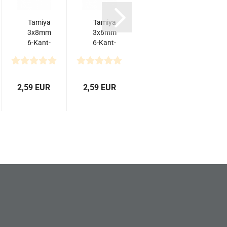
Tamiya
Tamiya
Yeah
3x8mm
3x6mm
Racing
6-Kant-
6-Kant-
High
Senkk.
Senkkopf
Precision
K
Schraube
Schraube
64
S
Stahl
Stahl
Titanium
(10)
(10)
Kugelkopf
2,59 EUR
2,59 EUR
16,90 EUR
2,6
4.8mm...