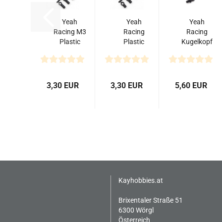
Yeah
Yeah
Yeah
Racing M3
Racing
Racing
Plastic
Plastic
Kugelkopf
Ball End
Ball End
Stahl -
4.8x15mm
4.8x10mm
4.8mm -
8 Stück
8 Stück
10 Stück
3,30 EUR
3,30 EUR
5,60 EUR
Kayhobbies.at
Brixentaler Straße 51
6300 Wörgl
Österreich