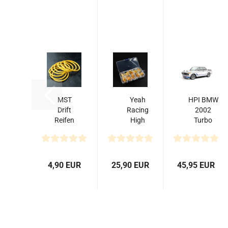
MST
Yeah
HPI BMW
Drift
Racing
2002
Reifen
High
Turbo
O-ring
Quality
Karosserie
(8)
Schrauben
(200mm)
Set aus
Stahl...
4,90 EUR
25,90 EUR
45,95 EUR