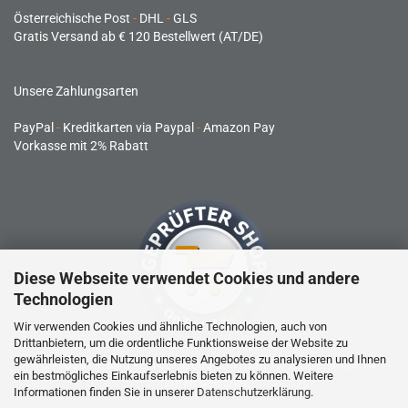
Österreichische Post
-
DHL
-
GLS
Gratis Versand ab € 120 Bestellwert (AT/DE)
Unsere Zahlungsarten
PayPal
-
Kreditkarten via Paypal
-
Amazon Pay
Vorkasse mit 2% Rabatt
Diese Webseite verwendet Cookies und andere
Technologien
Wir verwenden Cookies und ähnliche Technologien, auch von
Drittanbietern, um die ordentliche Funktionsweise der Website zu
gewährleisten, die Nutzung unseres Angebotes zu analysieren und Ihnen
RC-Produkte sind kein Spielzeug und nicht für Kinder unter 14
ein bestmögliches Einkaufserlebnis bieten zu können. Weitere
Jahren geeignet.
Informationen finden Sie in unserer
Datenschutzerklärung
.