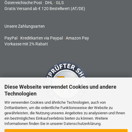
Österreichische Post
-
DHL
-
GLS
Gratis Versand ab € 120 Bestellwert (AT/DE)
Unsere Zahlungsarten
PayPal
-
Kreditkarten via Paypal
-
Amazon Pay
Vorkasse mit 2% Rabatt
Diese Webseite verwendet Cookies und andere
Technologien
Wir verwenden Cookies und ähnliche Technologien, auch von
Drittanbietern, um die ordentliche Funktionsweise der Website zu
gewährleisten, die Nutzung unseres Angebotes zu analysieren und Ihnen
RC-Produkte sind kein Spielzeug und nicht für Kinder unter 14
ein bestmögliches Einkaufserlebnis bieten zu können. Weitere
Jahren geeignet.
Informationen finden Sie in unserer
Datenschutzerklärung
.