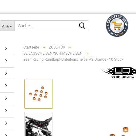
Suche...
Alle
»
»
Startseite
ZUBEHÖR
»
BEILAGSCHEIBEN/SCHIMSCHEIBEN
Yeah Racing Rundkopf-Unterlegscheibe M3 Orange - 10 Stück