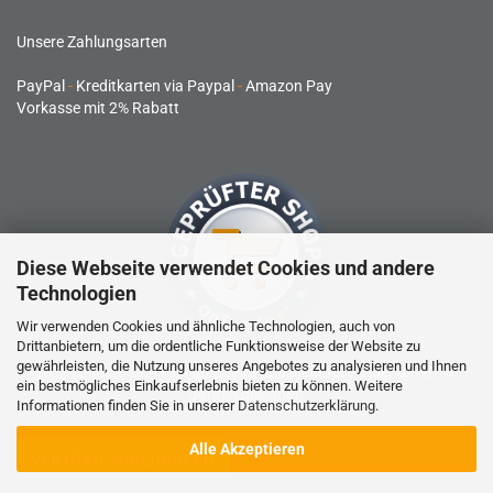
Unsere Zahlungsarten
PayPal
-
Kreditkarten via Paypal
-
Amazon Pay
Vorkasse mit 2% Rabatt
Diese Webseite verwendet Cookies und andere
Technologien
Wir verwenden Cookies und ähnliche Technologien, auch von
Drittanbietern, um die ordentliche Funktionsweise der Website zu
gewährleisten, die Nutzung unseres Angebotes zu analysieren und Ihnen
RC-Produkte sind kein Spielzeug und nicht für Kinder unter 14
ein bestmögliches Einkaufserlebnis bieten zu können. Weitere
Jahren geeignet.
Informationen finden Sie in unserer
Datenschutzerklärung
.
Alle Akzeptieren
VERTRAG WIDERRUFEN