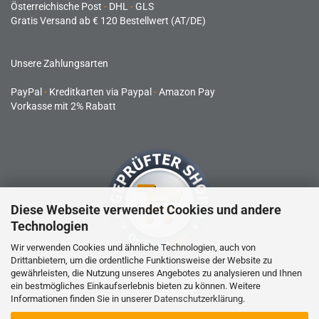
Österreichische Post
-
DHL
-
GLS
Gratis Versand ab € 120 Bestellwert (AT/DE)
Unsere Zahlungsarten
PayPal
-
Kreditkarten via Paypal
-
Amazon Pay
Vorkasse mit 2% Rabatt
Diese Webseite verwendet Cookies und andere
Technologien
Wir verwenden Cookies und ähnliche Technologien, auch von
Drittanbietern, um die ordentliche Funktionsweise der Website zu
gewährleisten, die Nutzung unseres Angebotes zu analysieren und Ihnen
RC-Produkte sind kein Spielzeug und nicht für Kinder unter 14
ein bestmögliches Einkaufserlebnis bieten zu können. Weitere
Jahren geeignet.
Informationen finden Sie in unserer
Datenschutzerklärung
.