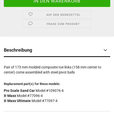
AUF DEN MERKZETTEL
FRAGE ZUM PRODUKT
Beschreibung
Pair of 173 mm molded composite toe links (158 mm center to
center) come assembled with steel pivot balls
Replacement part(s) for these models:
Pro Scale Sand Car
Model #
109076-4
X-Maxx
Model #
77096-4
X-Maxx Ultimate
Model #
77097-4