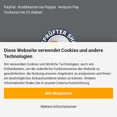
PayPal
-
Kreditkarten via Paypal
-
Amazon Pay
Vorkasse mit 2% Rabatt
Diese Webseite verwendet Cookies und andere
Technologien
Wir verwenden Cookies und ähnliche Technologien, auch von
Drittanbietern, um die ordentliche Funktionsweise der Website zu
gewährleisten, die Nutzung unseres Angebotes zu analysieren und Ihnen
RC-Produkte sind kein Spielzeug und nicht für Kinder unter 14
ein bestmögliches Einkaufserlebnis bieten zu können. Weitere
Jahren geeignet.
Informationen finden Sie in unserer
Datenschutzerklärung
.
Alle Akzeptieren
VERTRAG WIDERRUFEN
Weitere Informationen
Shopping Cart Software
by Gambio.com © 2026