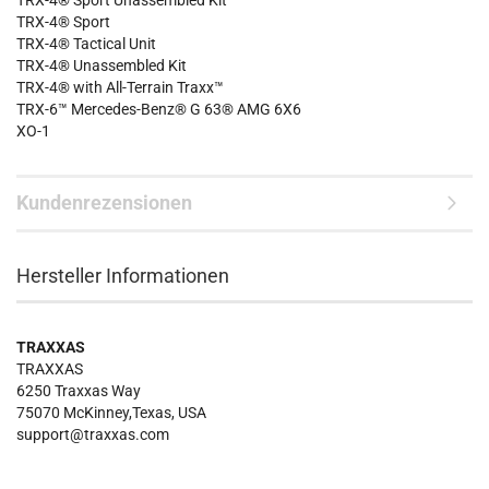
TRX-4® Sport Unassembled Kit
TRX-4® Sport
TRX-4® Tactical Unit
TRX-4® Unassembled Kit
TRX-4® with All-Terrain Traxx™
TRX-6™ Mercedes-Benz® G 63® AMG 6X6
XO-1
Kundenrezensionen
Hersteller Informationen
TRAXXAS
TRAXXAS
6250 Traxxas Way
75070 McKinney,Texas, USA
support@traxxas.com