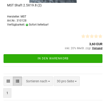
MST Shaft 2.5X19.8 (2)
Hersteller: MST
Art.Nr.: 310128
Verfügbarkeit:
Sofort lieferbar!
3,60 EUR
inkl. 20% MwSt. zzgl.
Versand
IN DEN WARENKORB
Sortieren nach
pro Seite
Sortieren nach
30 pro Seite
1