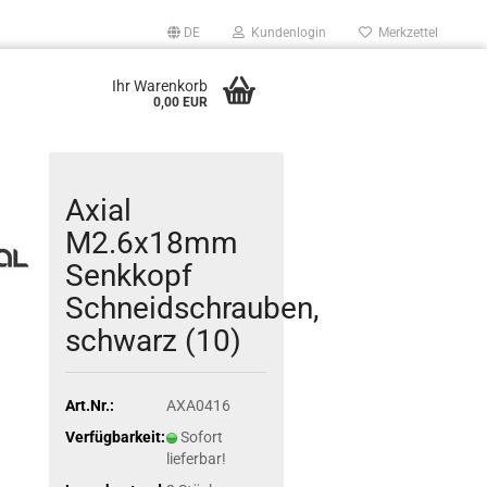
DE
Kundenlogin
Merkzettel
Ihr Warenkorb
0,00 EUR
Axial
M2.6x18mm
Senkkopf
Schneidschrauben,
schwarz (10)
Art.Nr.:
AXA0416
Verfügbarkeit:
Sofort
lieferbar!