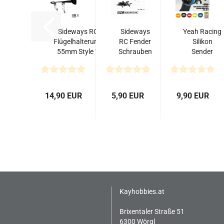
Sideways RC
Sideways
Yeah Racing
Flügelhalterung
RC Fender
Silikon
55mm Style 1
Schrauben
Sender
M1.0 x
Lenkradgriff
6mm
50Stk.
schwarz...
14,90 EUR
5,90 EUR
9,90 EUR
Kayhobbies.at
Brixentaler Straße 51
6300 Wörgl