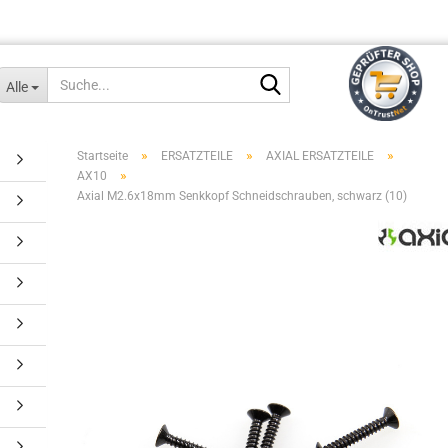
Suche...
Alle
»
»
»
Startseite
ERSATZTEILE
AXIAL ERSATZTEILE
»
AX10
Axial M2.6x18mm Senkkopf Schneidschrauben, schwarz (10)