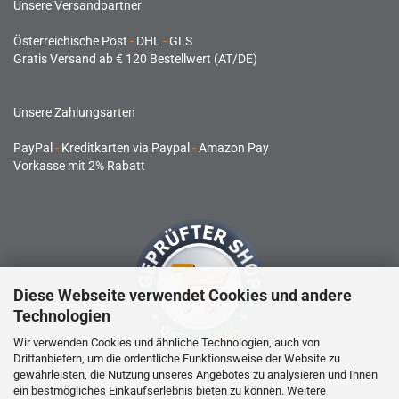
Unsere Versandpartner
Österreichische Post
-
DHL
-
GLS
Gratis Versand ab € 120 Bestellwert (AT/DE)
Unsere Zahlungsarten
PayPal
-
Kreditkarten via Paypal
-
Amazon Pay
Vorkasse mit 2% Rabatt
Diese Webseite verwendet Cookies und andere
Technologien
Wir verwenden Cookies und ähnliche Technologien, auch von
Drittanbietern, um die ordentliche Funktionsweise der Website zu
gewährleisten, die Nutzung unseres Angebotes zu analysieren und Ihnen
RC-Produkte sind kein Spielzeug und nicht für Kinder unter 14
ein bestmögliches Einkaufserlebnis bieten zu können. Weitere
Jahren geeignet.