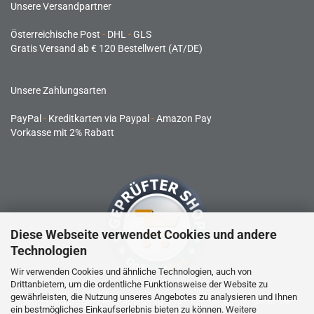
Unsere Versandpartner
Österreichische Post
-
DHL
-
GLS
Gratis Versand ab € 120 Bestellwert (AT/DE)
Unsere Zahlungsarten
PayPal
-
Kreditkarten via Paypal
-
Amazon Pay
Vorkasse mit 2% Rabatt
Diese Webseite verwendet Cookies und andere
Technologien
Wir verwenden Cookies und ähnliche Technologien, auch von
Drittanbietern, um die ordentliche Funktionsweise der Website zu
gewährleisten, die Nutzung unseres Angebotes zu analysieren und Ihnen
RC-Produkte sind kein Spielzeug und nicht für Kinder unter 14
ein bestmögliches Einkaufserlebnis bieten zu können. Weitere