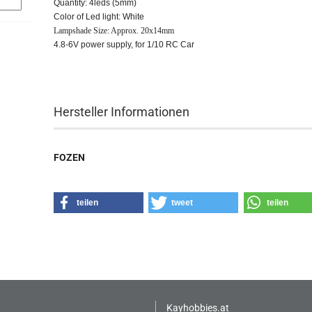
Quantity: 4leds (5mm)
Color of Led light: White
Lampshade Size: Approx. 20x14mm
4.8-6V power supply, for 1/10 RC Car
Hersteller Informationen
FOZEN
teilen
tweet
teilen
Kayhobbies.at