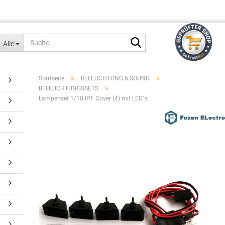
Suche...
Alle
»
»
Startseite
BELEUCHTUNG & SOUND
»
BELEUCHTUNGSSETS
Lampenset 1/10 IPF Cover (4) mit LED´s