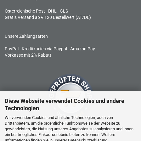
Österreichische Post
-
DHL
-
GLS
Gratis Versand ab € 120 Bestellwert (AT/DE)
Unsere Zahlungsarten
PayPal
-
Kreditkarten via Paypal
-
Amazon Pay
Vorkasse mit 2% Rabatt
Diese Webseite verwendet Cookies und andere
Technologien
Wir verwenden Cookies und ähnliche Technologien, auch von
Drittanbietern, um die ordentliche Funktionsweise der Website zu
gewährleisten, die Nutzung unseres Angebotes zu analysieren und Ihnen
RC-Produkte sind kein Spielzeug und nicht für Kinder unter 14
ein bestmögliches Einkaufserlebnis bieten zu können. Weitere
Jahren geeignet.
Informationen finden Sie in unserer
Datenschutzerklärung
.