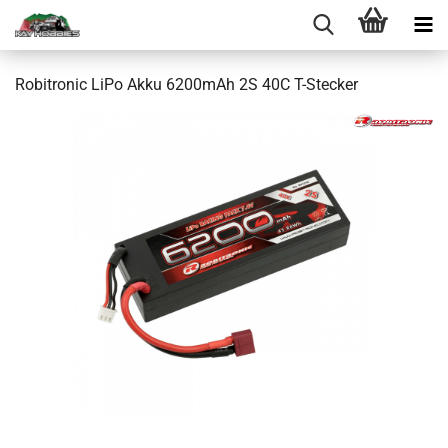
Robitronic LiPo Akku 6200mAh 2S 40C T-Stecker