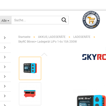
Suche...
Alle
»
»
»
Startseite
AKKUS, LADEGERÄTE
LADEGERÄTE
SkyRC B6neo+ Ladegerät LiPo 1-6s 10A 200W