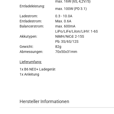
max. 16W (6S, 4,2V/S)
Entladeleistung:
max. 100W (PD 3.1)
Ladestrom:
0.3 - 10.0A
Entladestrom:
Max. 0.6A
Balancerstrom:
max. 600mA
LiPo/LiFe/LiIon/LiHV: 1-6S
Akkutypen:
NiMH/NiCd: 2-15S
Pb: 3S/6S/12S
Gewicht:
82g
Abmessungen:
70x50x31mm
Lieferumfang:
1x B6 NEO+ Ladegerät
1x Anleitung
Hersteller Informationen