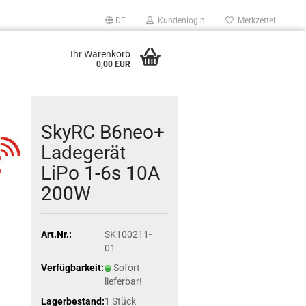
DE
Kundenlogin
Merkzettel
Ihr Warenkorb
0,00 EUR
SkyRC B6neo+
Ladegerät
LiPo 1-6s 10A
200W
Art.Nr.:
SK100211-
01
Verfügbarkeit:
Sofort
lieferbar!
Lagerbestand:
1
Stück