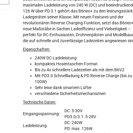
maximalen Ladeleistung von 240 W (DC) und beeindrucken
126 W über PD 3.1 gehört das B6neo+ zu den leistungsstär
Ladegeräten seiner Klasse. Mit neuen Features und der
revolutionären Reverse Charging Funktion, setzt das B6neo
neue Maßstäbe in Sachen Ladeeffizienz und Vielseitigkeit –
perfekt für RC-Enthusiasten, Drohnenpiloten und Modellbaue
die auf schnelle und zuverlässige Ladezeiten angewiesen sin
Eigenschaften:
240W DC-Ladeleistung
kompaktes Hosentaschen-Format
Bis zu 4x schnellere Ladezeiten als mit dem B6V2
Mit PD3.0 Schnellladung & PD Reverse Charge (bis zu
100W)
Sehr leise dank smartem Lüfter
verschiedene Sicherheitsmechanismen
Technische Daten:
DC: 5-30V
Eingangsspannung:
PD3.0/3.1: 5-28V
DC: 240W
Ladeleistung:
PD: max. 126W