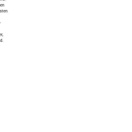
den
ksten
+
r,
d.