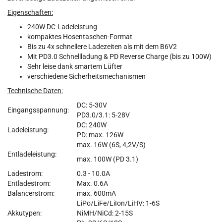
Eigenschaften:
240W DC-Ladeleistung
kompaktes Hosentaschen-Format
Bis zu 4x schnellere Ladezeiten als mit dem B6V2
Mit PD3.0 Schnellladung & PD Reverse Charge (bis zu 100W)
Sehr leise dank smartem Lüfter
verschiedene Sicherheitsmechanismen
Technische Daten:
DC: 5-30V
Eingangsspannung:
PD3.0/3.1: 5-28V
DC: 240W
Ladeleistung:
PD: max. 126W
max. 16W (6S, 4,2V/S)
Entladeleistung:
max. 100W (PD 3.1)
Ladestrom:
0.3 - 10.0A
Entladestrom:
Max. 0.6A
Balancerstrom:
max. 600mA
LiPo/LiFe/LiIon/LiHV: 1-6S
Akkutypen:
NiMH/NiCd: 2-15S