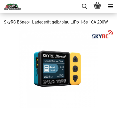
SkyRC B6neo+ Ladegerät gelb/blau LiPo 1-6s 10A 200W