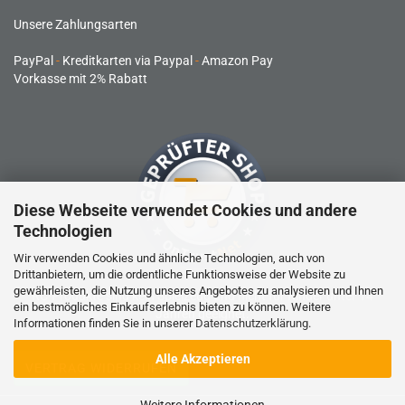
Unsere Zahlungsarten
PayPal
-
Kreditkarten via Paypal
-
Amazon Pay
Vorkasse mit 2% Rabatt
Diese Webseite verwendet Cookies und andere
Technologien
Wir verwenden Cookies und ähnliche Technologien, auch von
Drittanbietern, um die ordentliche Funktionsweise der Website zu
gewährleisten, die Nutzung unseres Angebotes zu analysieren und Ihnen
RC-Produkte sind kein Spielzeug und nicht für Kinder unter 14
ein bestmögliches Einkaufserlebnis bieten zu können. Weitere
Jahren geeignet.
Informationen finden Sie in unserer
Datenschutzerklärung
.
Alle Akzeptieren
VERTRAG WIDERRUFEN