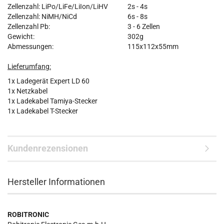
Zellenzahl: LiPo/LiFe/LiIon/LiHV
2s - 4s
Zellenzahl: NiMH/NiCd
6s - 8s
Zellenzahl Pb:
3 - 6 Zellen
Gewicht:
302g
Abmessungen:
115x112x55mm
Lieferumfang:
1x Ladegerät Expert LD 60
1x Netzkabel
1x Ladekabel Tamiya-Stecker
1x Ladekabel T-Stecker
Kundenrezensionen
Hersteller Informationen
ROBITRONIC