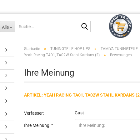
Suche...
Alle
»
»
Startseite
TUNINGTEILE-HOP UPS
TAMIYA TUNINGTEILE
»
Yeah Racing TA01, TA02W Stahl Kardans (2)
Bewertungen
Ihre Meinung
ARTIKEL: YEAH RACING TA01, TA02W STAHL KARDANS (2
Gast
Verfasser:
Ihre Meinung: