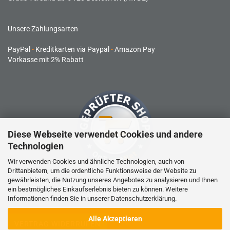
Unsere Zahlungsarten
PayPal
-
Kreditkarten via Paypal
-
Amazon Pay
Vorkasse mit 2% Rabatt
Diese Webseite verwendet Cookies und andere
Technologien
Wir verwenden Cookies und ähnliche Technologien, auch von
Drittanbietern, um die ordentliche Funktionsweise der Website zu
gewährleisten, die Nutzung unseres Angebotes zu analysieren und Ihnen
RC-Produkte sind kein Spielzeug und nicht für Kinder unter 14
ein bestmögliches Einkaufserlebnis bieten zu können. Weitere
Jahren geeignet.
Informationen finden Sie in unserer
Datenschutzerklärung
.
Alle Akzeptieren
VERTRAG WIDERRUFEN