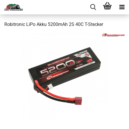
Robitronic LiPo Akku 5200mAh 2S 40C T-Stecker